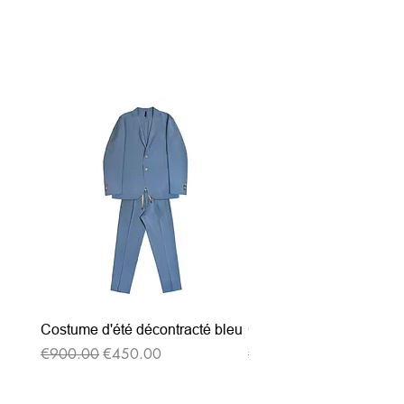
関連商品
Costume d'été décontracté bleu
Costume d'été décontrac
通常価格
セール価格
通常価格
€900.00
€450.00
€900.00