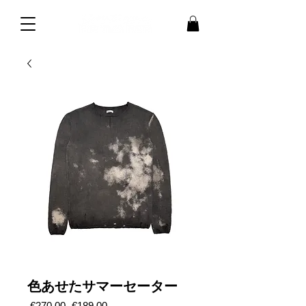
色あせたサマーセーター
通
セ
 €270.00 
€189.00