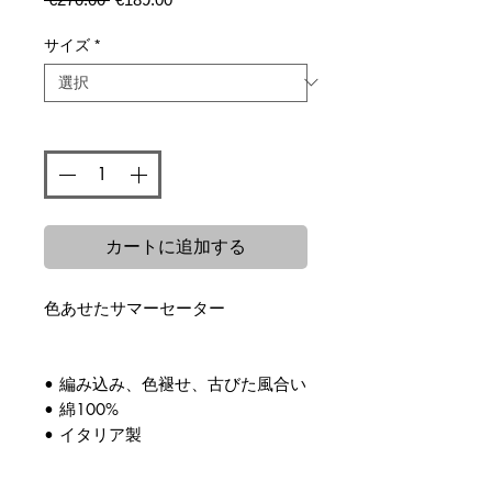
常
ー
価
ル
サイズ
*
格
価
格
数量
*
カートに追加する
色あせたサマーセーター
• 編み込み、色褪せ、古びた風合い
• 綿100%
• イタリア製