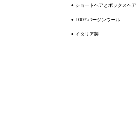
• ショートヘアとボックスヘア
• 100%バージンウール
• イタリア製
連商品