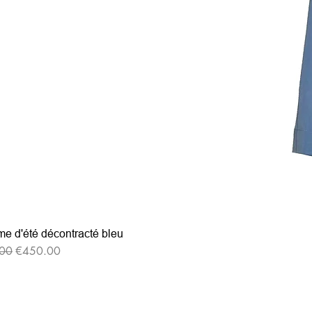
e d'été décontracté bleu
格
セール価格
00
€450.00