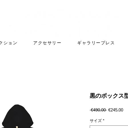
クション
アクセサリー
ギャラリープレス
黒のボックス
通
セ
 €490.00 
€245.00
常
ー
価
ル
サイズ
*
格
価