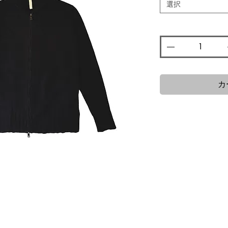
格
選択
数量
*
カ