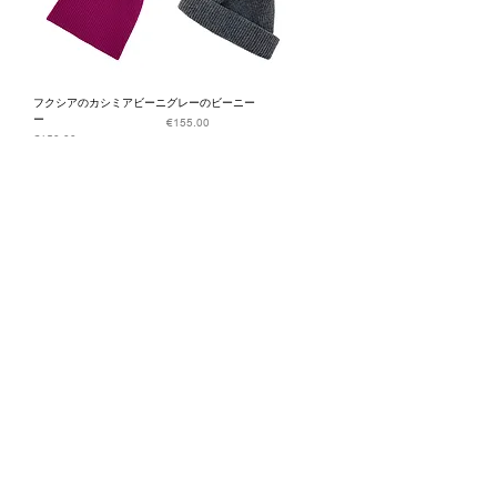
フクシアのカシミアビーニ
グレーのビーニー
ー
価格
€155.00
価格
€150.00
もっと見る
ニュースレターを購読す
る
Entrez votre e-mail ici
validez