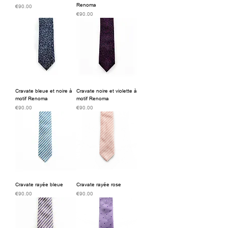
Renoma
価格
€90.00
価格
€90.00
Cravate bleue et noire à
Cravate noire et violette à
motif Renoma
motif Renoma
価格
価格
€90.00
€90.00
Cravate rayée bleue
Cravate rayée rose
価格
価格
€90.00
€90.00