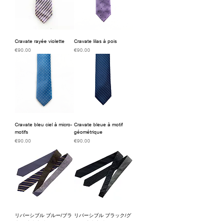
Cravate rayée violette
Cravate lilas à pois
価格
価格
€90.00
€90.00
Cravate bleu ciel à micro-
Cravate bleue à motif
motifs
géométrique
価格
価格
€90.00
€90.00
リバーシブル ブルー/ブラ
リバーシブル ブラック/グ