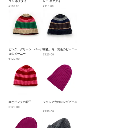
ウン ネクタイ
レー ネクタイ
価格
価格
€110.00
€110.00
ピンク、グリーン、ベージ
茶色、青、灰色のビーニー
ュのビーニー
価格
€120.00
価格
€120.00
赤とピンクの帽子
フクシア色のロングビーニ
ー
価格
€120.00
価格
€150.00