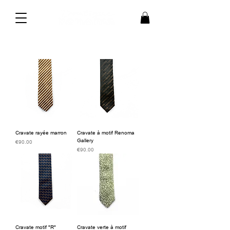
Cravate rayée marron
Cravate à motif Renoma
Gallery
価格
€90.00
価格
€90.00
Cravate motif "R"
Cravate verte à motif