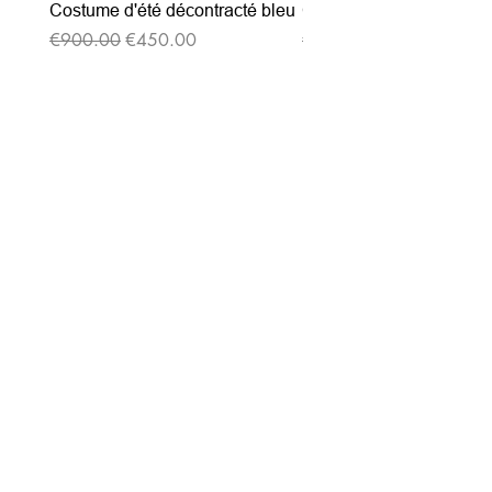
Costume d'été décontracté bleu
Costume d'été décontrac
通常価格
セール価格
通常価格
€900.00
€450.00
€900.00
ニュースレターを購読す
る
Entrez votre e-mail ici
validez
-129
Bis Rue de la Pompe 75116 PARIS