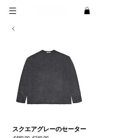
スクエアグレーのセーター
通
セ
 €480.00 
€240.00