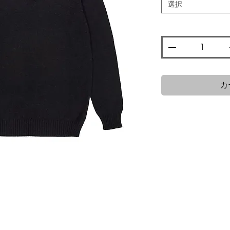
格
選択
数量
*
カ