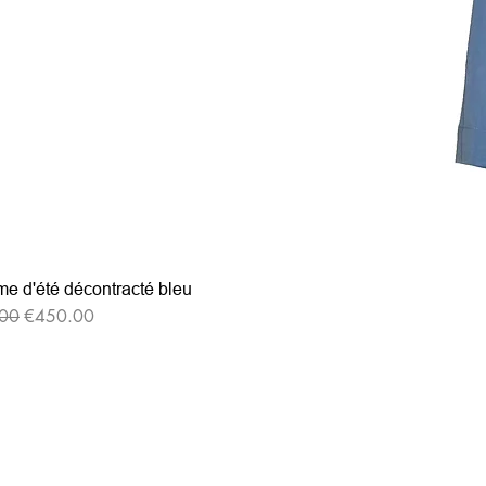
e d'été décontracté bleu
格
セール価格
00
€450.00