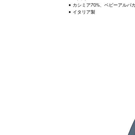
• カシミア70%、ベビーアルパカ
• イタリア製
連商品