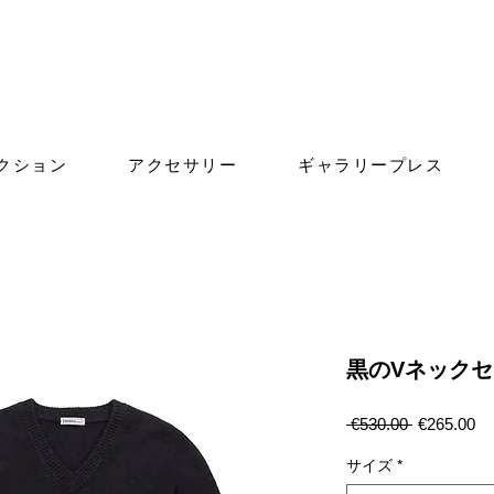
クション
アクセサリー
ギャラリープレス
黒のVネック
通
セ
 €530.00 
€265.00
常
ー
価
ル
サイズ
*
格
価