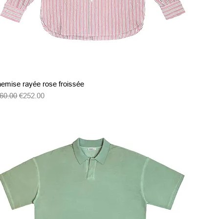
クイックビュー
emise rayée rose froissée
常価格
セール価格
60.00
€252.00