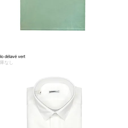
クイックビュー
lo délavé vert
庫なし