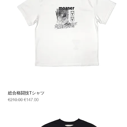
クイックビュー
総合格闘技Tシャツ
通常価格
セール価格
€210.00
€147.00