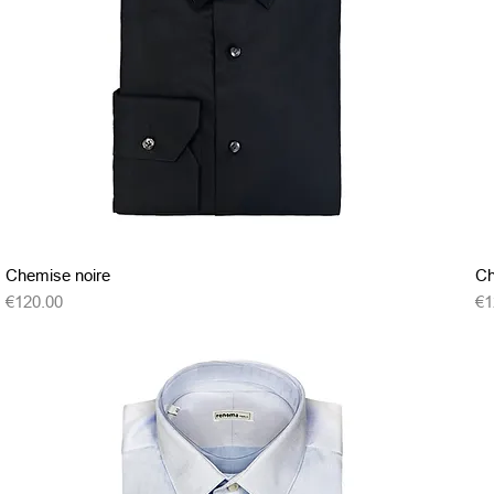
クイックビュー
Chemise noire
Ch
価格
価
€120.00
€1