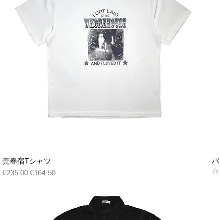
クイックビュー
売春宿Tシャツ
パ
在
通常価格
セール価格
€235.00
€164.50