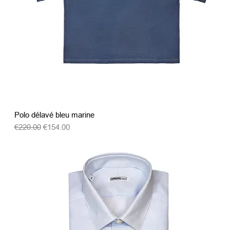
クイックビュー
Polo délavé bleu marine
通常価格
セール価格
€220.00
€154.00