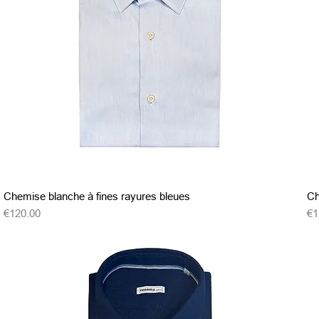
クイックビュー
Chemise blanche à fines rayures bleues
Ch
価格
価
€120.00
€1