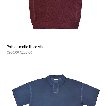
クイックビュー
Polo en maille lie de vin
通常価格
セール価格
€360.00
€252.00