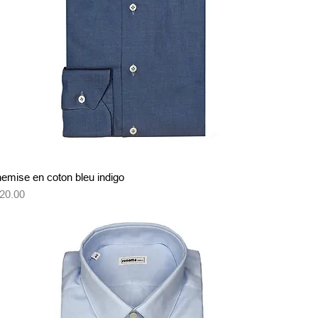
クイックビュー
emise en coton bleu indigo
格
20.00