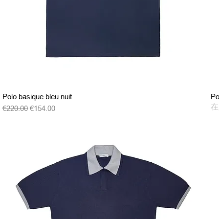
クイックビュー
Polo basique bleu nuit
Po
在
通常価格
セール価格
€220.00
€154.00