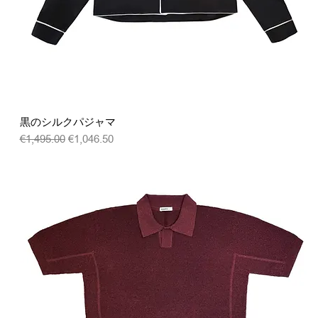
クイックビュー
黒のシルクパジャマ
通常価格
セール価格
€1,495.00
€1,046.50