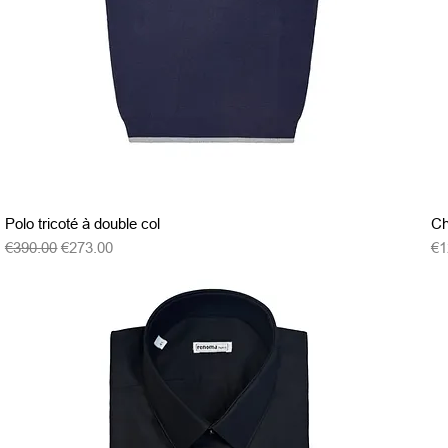
クイックビュー
Polo tricoté à double col
Ch
通常価格
セール価格
価
€390.00
€273.00
€1