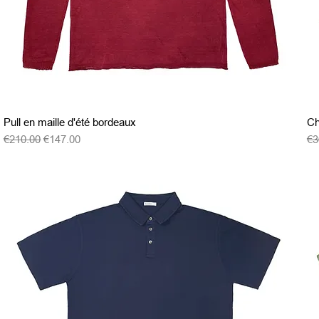
クイックビュー
Pull en maille d'été bordeaux
Ch
通常価格
セール価格
通
€210.00
€147.00
€3