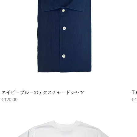
クイックビュー
ネイビーブルーのテクスチャードシャツ
T-
価格
価
€120.00
€4