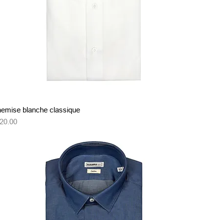
クイックビュー
emise blanche classique
格
20.00