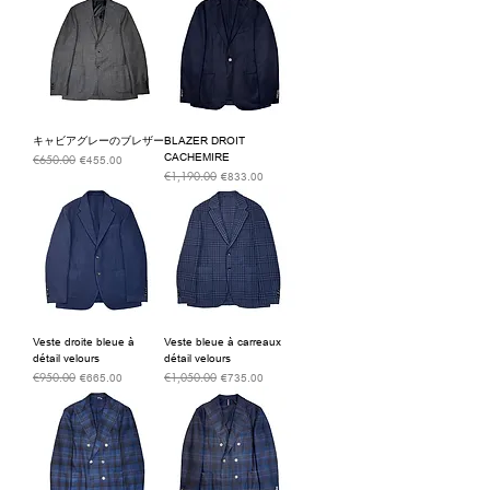
キャビアグレーのブレザー
BLAZER DROIT
CACHEMIRE
€650.00
通常価格
セール価格
€455.00
€1,190.00
通常価格
セール価格
€833.00
Veste droite bleue à
Veste bleue à carreaux
détail velours
détail velours
€950.00
€1,050.00
通常価格
セール価格
通常価格
セール価格
€665.00
€735.00