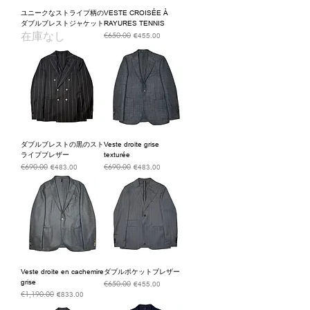
ユニークなストライプ柄の
VESTE CROISÉE À
ダブルブレストジャケット
RAYURES TENNIS
在庫なし
€650.00
通常価格
セール価格
€455.00
ダブルブレストの黒のスト
Veste droite grise
ライプブレザー
texturée
€690.00
€690.00
通常価格
セール価格
通常価格
セール価格
€483.00
€483.00
Veste droite en cachemire
ダブルポケットブレザー
grise
€650.00
通常価格
セール価格
€455.00
€1,190.00
通常価格
セール価格
€833.00