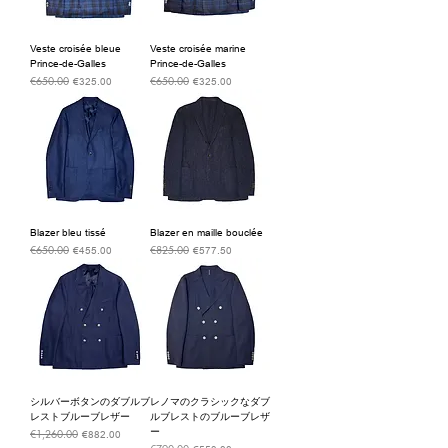
Veste croisée bleue
Veste croisée marine
Prince-de-Galles
Prince-de-Galles
€650.00
€650.00
通常価格
セール価格
通常価格
セール価格
€325.00
€325.00
Blazer bleu tissé
Blazer en maille bouclée
€650.00
€825.00
通常価格
セール価格
通常価格
セール価格
€455.00
€577.50
シルバーボタンのダブルブ
レノマのクラシックなダブ
レストブルーブレザー
ルブレストのブルーブレザ
ー
€1,260.00
通常価格
セール価格
€882.00