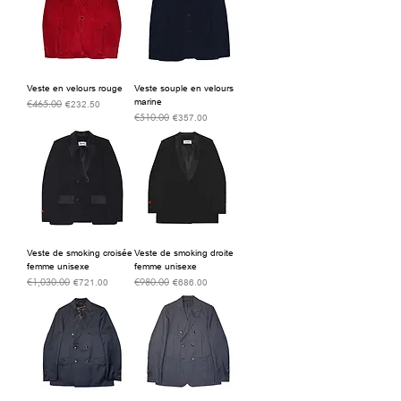
Veste en velours rouge
Veste souple en velours
marine
€465.00
通常価格
セール価格
€232.50
€510.00
通常価格
セール価格
€357.00
Veste de smoking croisée
Veste de smoking droite
femme unisexe
femme unisexe
€1,030.00
€980.00
通常価格
セール価格
通常価格
セール価格
€721.00
€686.00