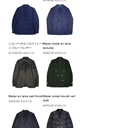
€790.00
通常価格
セール価格
€553.00
シルバーボタンのストレー
Blazer croisé en laine
トブルーブレザー
texturée
€1,200.00
€840.00
通常価格
セール価格
通常価格
セール価格
€840.00
€588.00
Blazer en laine kaki foncé
Blazer croisé bouclé vert
forêt
€650.00
通常価格
セール価格
€325.00
€670.00
通常価格
セール価格
€469.00