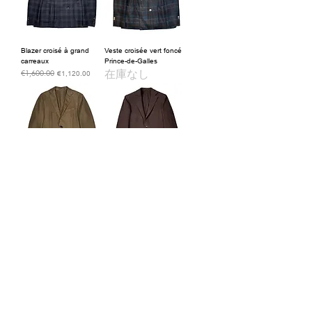
Blazer croisé à grand
Veste croisée vert foncé
carreaux
Prince-de-Galles
在庫なし
€1,600.00
通常価格
セール価格
€1,120.00
Blazer en laine cachemire
茶色の冬用ブレザー
olive
€595.00
通常価格
セール価格
€416.50
€1,150.00
通常価格
セール価格
€805.00
ダブルブレストの茶色のブ
ダブルブレストのベージュ