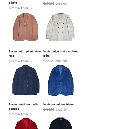
délavé
€650.00
通常価格
セール価格
€455.00
€690.00
通常価格
セール価格
€483.00
Blazer coton piqué vieux
Veste beige rayée croisée
rose
d'été
€650.00
€990.00
通常価格
セール価格
通常価格
セール価格
€455.00
€693.00
Blazer croisé en maille
Veste en velours bleue
bouclée
€465.00
通常価格
セール価格
€325.50
€990.00
通常価格
セール価格
€495.00