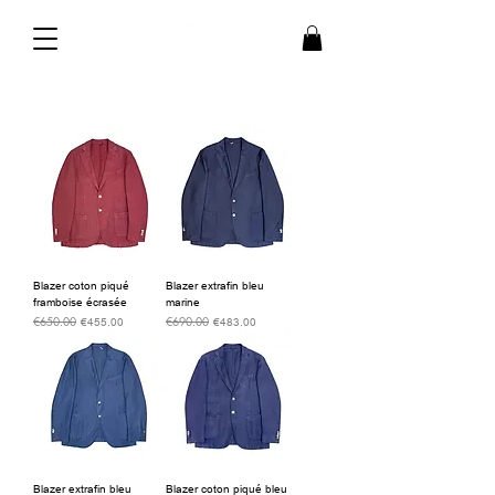
Blazer coton piqué
Blazer extrafin bleu
framboise écrasée
marine
€650.00
€690.00
通常価格
セール価格
通常価格
セール価格
€455.00
€483.00
Blazer extrafin bleu
Blazer coton piqué bleu