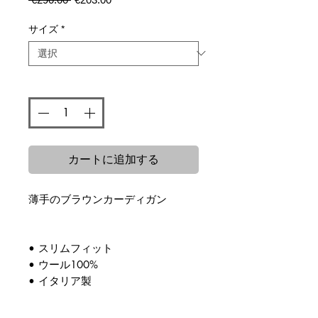
常
ー
価
ル
サイズ
*
格
価
格
数量
*
カートに追加する
薄手のブラウンカーディガン
• スリムフィット
• ウール100%
• イタリア製