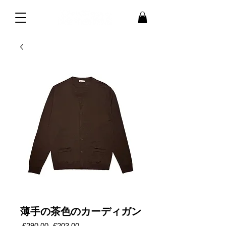
薄手の茶色のカーディガン
通
セ
 €290.00 
€203.00