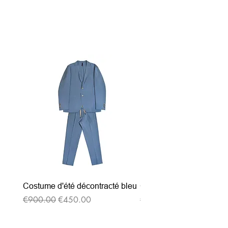
関連商品
Costume d'été décontracté bleu
Costume d'été décontrac
通常価格
セール価格
通常価格
€900.00
€450.00
€900.00