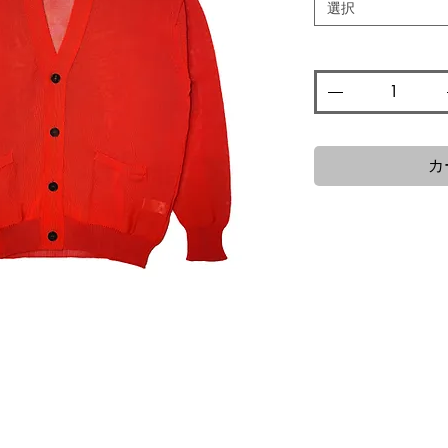
格
選択
数量
*
カ