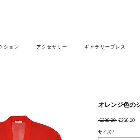
クション
アクセサリー
ギャラリープレス
オレンジ色の
通
セ
 €380.00 
€266.00
常
ー
価
ル
サイズ
*
格
価