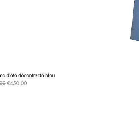
e d'été décontracté bleu
格
セール価格
00
€450.00