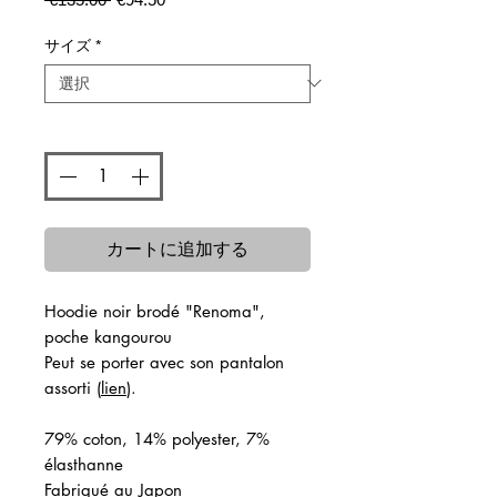
常
ー
価
ル
サイズ
*
格
価
格
数量
*
カートに追加する
Hoodie noir brodé "Renoma",
poche kangourou
Peut se porter avec son pantalon
assorti (
lien
).
79% coton, 14% polyester, 7%
élasthanne
Fabriqué au Japon