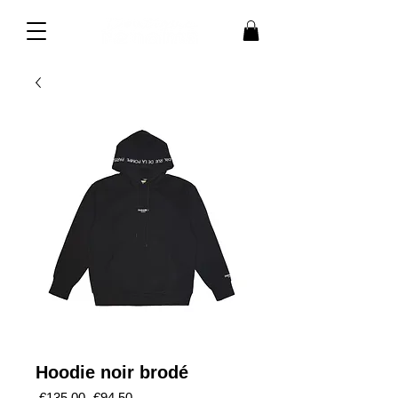
Hoodie noir brodé
通
セ
 €135.00 
€94.50