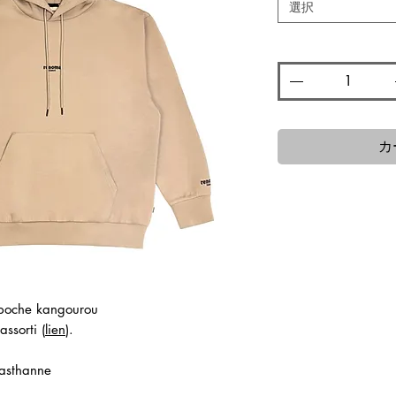
格
選択
数量
*
カ
poche kangourou
ssorti (
lien
).
lasthanne