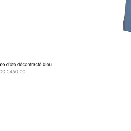
e d'été décontracté bleu
格
セール価格
00
€450.00