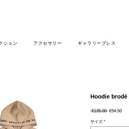
クション
アクセサリー
ギャラリープレス
Hoodie brodé
通
セ
 €135.00 
€94.50
常
ー
価
ル
サイズ
*
格
価