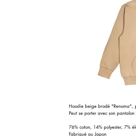
Hoodie beige brodé "Renoma", 
Peut se porter avec son pantalon a
76% coton, 14% polyester, 7% é
Fabriqué au Japon