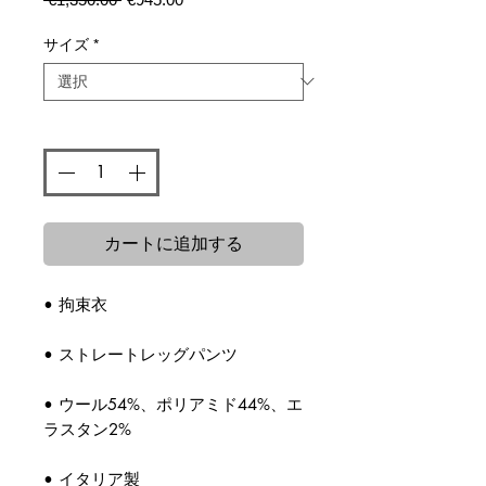
常
ー
価
ル
サイズ
*
格
価
格
数量
*
カートに追加する
• 拘束衣
• ストレートレッグパンツ
• ウール54%、ポリアミド44%、エ
ラスタン2%
• イタリア製