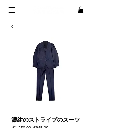
濃紺のストライプのスーツ
通
セ
 €1,350.00 
€945.00