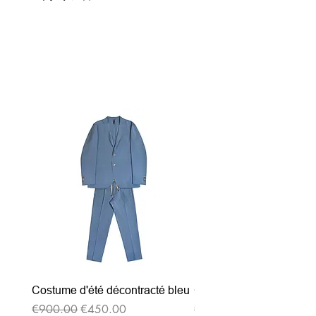
関連商品
Costume d'été décontracté bleu
Costume d'été décontrac
通常価格
セール価格
通常価格
€900.00
€450.00
€900.00