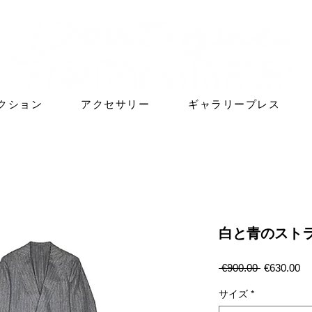
クション
アクセサリー
ギャラリープレス
白と青のスト
通
セ
 €900.00 
€630.00
常
ー
価
ル
サイズ
*
格
価