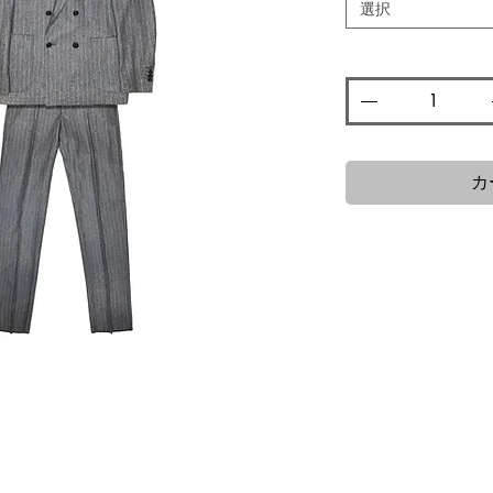
格
選択
数量
*
カ