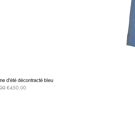
e d'été décontracté bleu
格
セール価格
00
€450.00