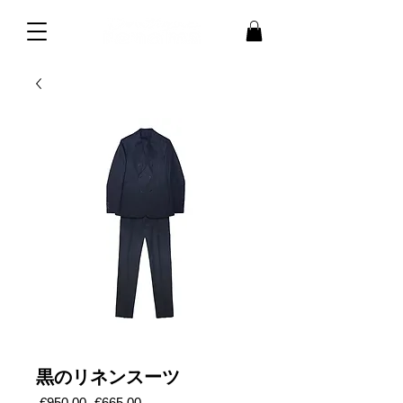
黒のリネンスーツ
通
セ
 €950.00 
€665.00