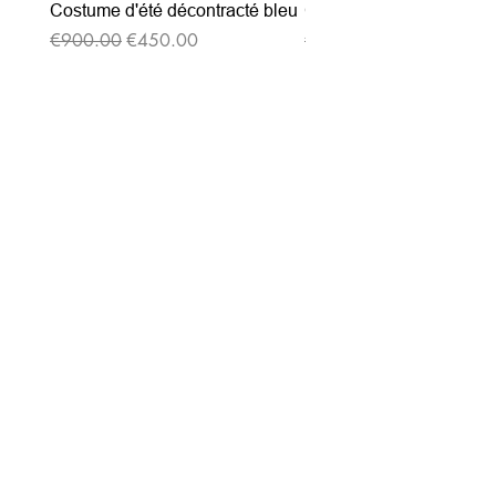
Costume d'été décontracté bleu
Costume d'été décontrac
通常価格
セール価格
通常価格
€900.00
€450.00
€900.00
ニュースレターを購読す
る
Entrez votre e-mail ici
validez
-129
Bis Rue de la Pompe 75116 PARIS