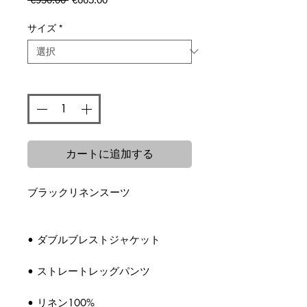
常
ー
価
ル
サイズ
*
格
価
格
数量
*
カートに追加する
ブラックリネンスーツ
• ダブルブレストジャケット
• ストレートレッグパンツ
• リネン100%