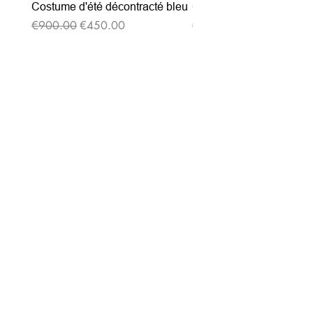
Costume d'été décontracté bleu
Costume d'été décontrac
通常価格
セール価格
通常価格
€900.00
€450.00
€900.00
ニュースレターを購読す
る
Entrez votre e-mail ici
validez
-129
Bis Rue de la Pompe 75116 PARIS