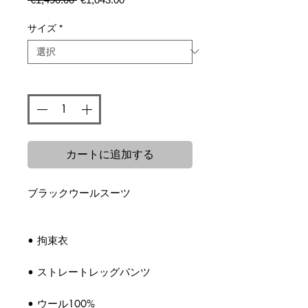
常
ー
価
ル
サイズ
*
格
価
格
数量
*
カートに追加する
ブラックウールスーツ
• 拘束衣
• ストレートレッグパンツ
• ウール100%