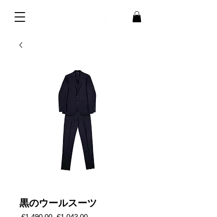
黒のウールスーツ
通
セ
 €1,490.00 
€1,043.00