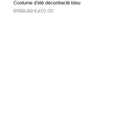
Costume d'été décontracté bleu
Costume d'été décontrac
通常価格
セール価格
通常価格
€900.00
€450.00
€900.00
ニュースレターを購読す
る
Entrez votre e-mail ici
validez
-129
Bis Rue de la Pompe 75116 PARIS