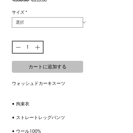
常
ー
価
ル
サイズ
*
格
価
格
数量
*
カートに追加する
ウォッシュドカーキスーツ
• 拘束衣
• ストレートレッグパンツ
• ウール100%