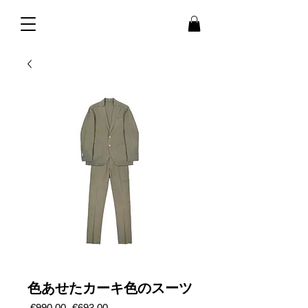
色あせたカーキ色のスーツ
通
セ
 €990.00 
€693.00