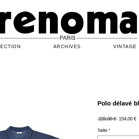
LECTION
ARCHIVES
VINTAGE
Polo délavé b
Prix
P
 220,00 € 
154,00 €
original
p
Taille
*