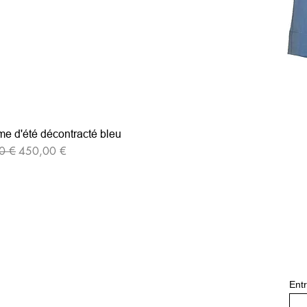
e d'été décontracté bleu
iginal
Prix promotionnel
0 €
450,00 €
Entr