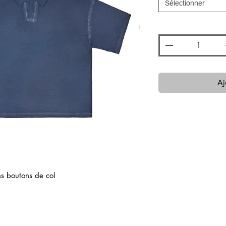
Sélectionner
Quantité
*
Aj
s boutons de col