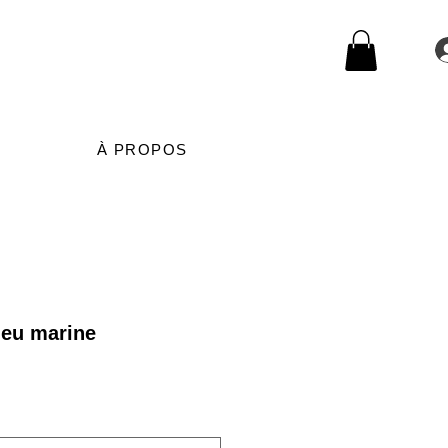
À PROPOS
leu marine
rix
romotionnel