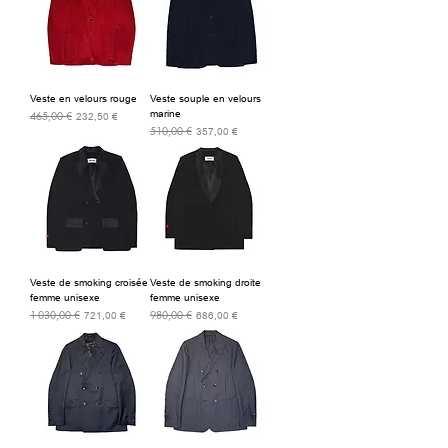
Veste en velours rouge
Veste souple en velours
marine
465,00 €
Prix original
Prix promotionnel
232,50 €
510,00 €
Prix original
Prix promotionnel
357,00 €
Veste de smoking croisée
Veste de smoking droite
femme unisexe
femme unisexe
1 030,00 €
980,00 €
Prix original
Prix promotionnel
Prix original
Prix promotionnel
721,00 €
686,00 €