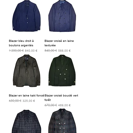
Blazer bleu droit à
Blazer croisé en laine
boutons argentés
texturée
1 200,00 €
840,00 €
Prix original
Prix promotionnel
Prix original
Prix promotionnel
840,00 €
588,00 €
Blazer en laine kaki foncé
Blazer croisé bouclé vert
forêt
650,00 €
Prix original
Prix promotionnel
325,00 €
670,00 €
Prix original
Prix promotionnel
469,00 €