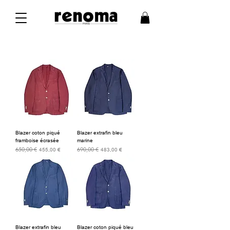
Blazer coton piqué
Blazer extrafin bleu
framboise écrasée
marine
650,00 €
690,00 €
Prix original
Prix promotionnel
Prix original
Prix promotionnel
455,00 €
483,00 €
Blazer extrafin bleu
Blazer coton piqué bleu