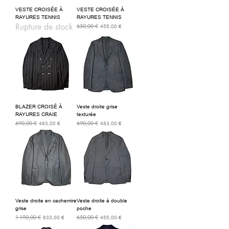
VESTE CROISÉE À
VESTE CROISÉE À
RAYURES TENNIS
RAYURES TENNIS
Rupture de stock
650,00 €
Prix original
Prix promotionnel
455,00 €
BLAZER CROISÉ À
Veste droite grise
RAYURES CRAIE
texturée
690,00 €
690,00 €
Prix original
Prix promotionnel
Prix original
Prix promotionnel
483,00 €
483,00 €
Veste droite en cachemire
Veste droite à double
grise
poche
1 190,00 €
650,00 €
Prix original
Prix promotionnel
Prix original
Prix promotionnel
833,00 €
455,00 €