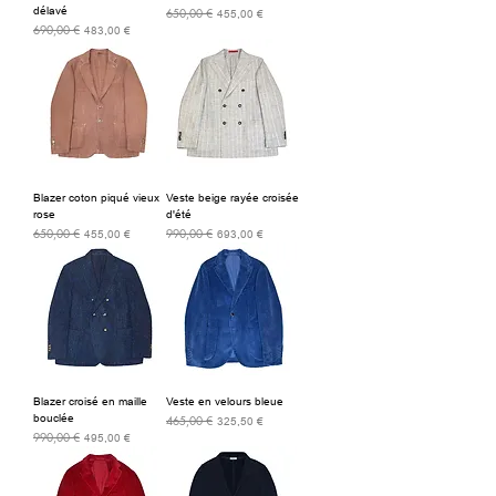
délavé
650,00 €
Prix original
Prix promotionnel
455,00 €
690,00 €
Prix original
Prix promotionnel
483,00 €
Blazer coton piqué vieux
Veste beige rayée croisée
rose
d'été
650,00 €
990,00 €
Prix original
Prix promotionnel
Prix original
Prix promotionnel
455,00 €
693,00 €
Blazer croisé en maille
Veste en velours bleue
bouclée
465,00 €
Prix original
Prix promotionnel
325,50 €
990,00 €
Prix original
Prix promotionnel
495,00 €