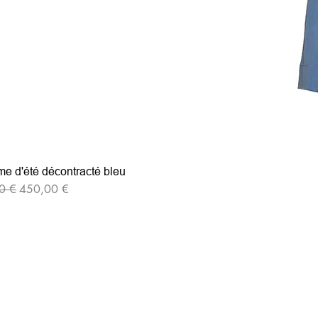
e d'été décontracté bleu
iginal
Prix promotionnel
0 €
450,00 €