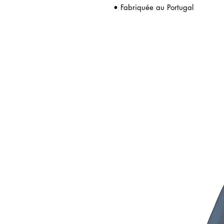
• Fabriquée au Portugal
icles similaires