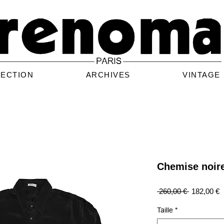
LECTION
ARCHIVES
VINTAGE
Chemise noire
Prix
P
 260,00 € 
182,00 €
original
p
Taille
*