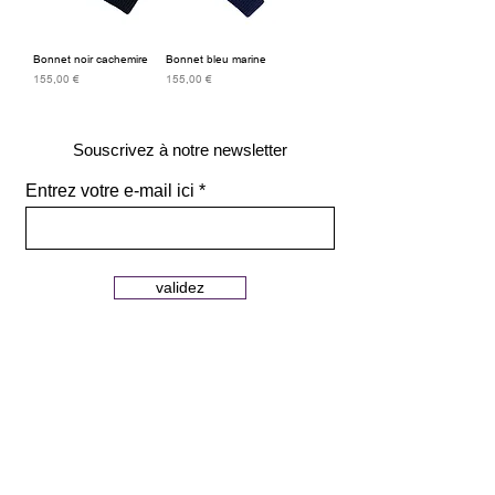
Bonnet noir cachemire
Bonnet bleu marine
Prix
Prix
155,00 €
155,00 €
Souscrivez à notre newsletter
Entrez votre e-mail ici
validez
129
Bis Rue de la Pompe
75116 Paris
FRANCE
Retours gratuits