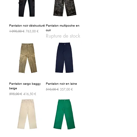
Pantalon noir déstructuré
Pantalon multipoche en
cuir
Prix original
Prix promotionnel
1 090,00 €
763,00 €
Rupture de stock
Pantalon cargo baggy
Pantalon noir en laine
beige
Prix original
Prix promotionnel
510,00 €
357,00 €
Prix original
Prix promotionnel
595,00 €
416,50 €