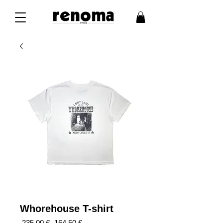
Whorehouse T-shirt
Prix
Prix
 235,00 € 
164,50 €