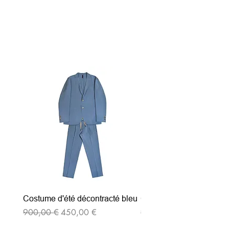
Articles similaires
Costume d'été décontracté bleu
Costume d'été décontrac
Prix original
Prix promotionnel
Prix original
900,00 €
450,00 €
900,00 €