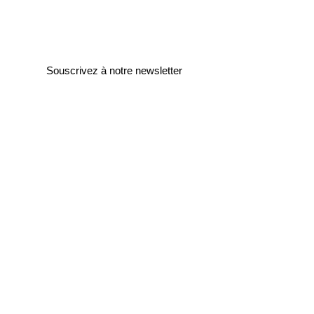
Souscrivez à notre newsletter
Entrez votre e-mail ici
validez
129
Bis Rue de la Pompe
75116 Paris
FRANCE
Retours gratuits
Paiements sécurisés