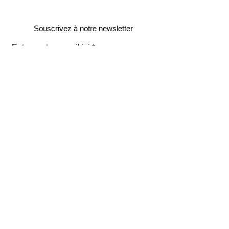
Souscrivez à notre newsletter
Entrez votre e-mail ici
validez
129
Bis Rue de la Pompe
75116 Paris
FRANCE
Retours gratuits
Paiements sécurisés
Service clients