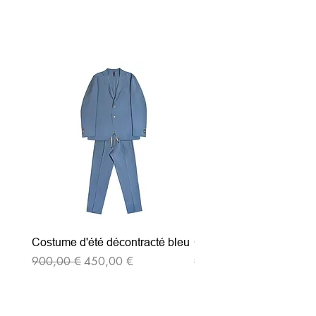
Articles similaires
Costume d'été décontracté bleu
Costume d'été décontrac
Prix original
Prix promotionnel
Prix original
900,00 €
450,00 €
900,00 €