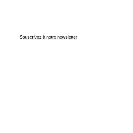
Souscrivez à notre newsletter
Entrez votre e-mail ici
validez
129
Bis Rue de la Pompe
75116 Paris
FRANCE
Retours gratuits