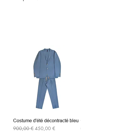
Articles similaires
Costume d'été décontracté bleu
Costume d'été décontrac
Prix original
Prix promotionnel
Prix original
900,00 €
450,00 €
900,00 €