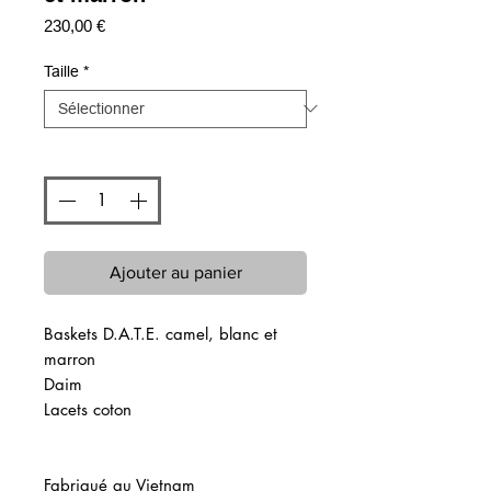
Prix
230,00 €
Taille
*
Quantité
*
Ajouter au panier
Baskets D.A.T.E. camel, blanc et
marron
Daim
Lacets coton
Fabriqué au Vietnam