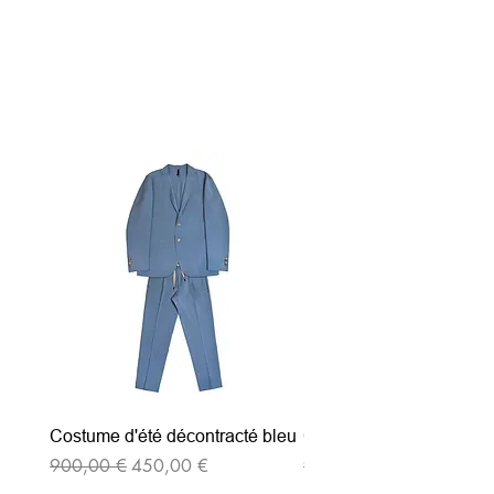
Articles similaires
Costume d'été décontracté bleu
Costume d'été décontrac
Prix original
Prix promotionnel
Prix original
900,00 €
450,00 €
900,00 €