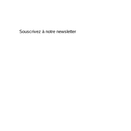
Souscrivez à notre newsletter
Entrez votre e-mail ici
validez
129
Bis Rue de la Pompe
75116 Paris
FRANCE
Retours gratuits
Paiements sécurisés