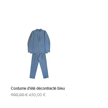
Articles similaires
Costume d'été décontracté bleu
Costume d'été décontrac
Prix original
Prix promotionnel
Prix original
900,00 €
450,00 €
900,00 €