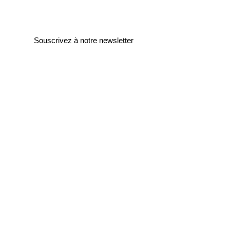
Souscrivez à notre newsletter
Entrez votre e-mail ici
validez
129
Bis Rue de la Pompe
75116 Paris
FRANCE
Retours gratuits
Paiements sécurisés
Service clients