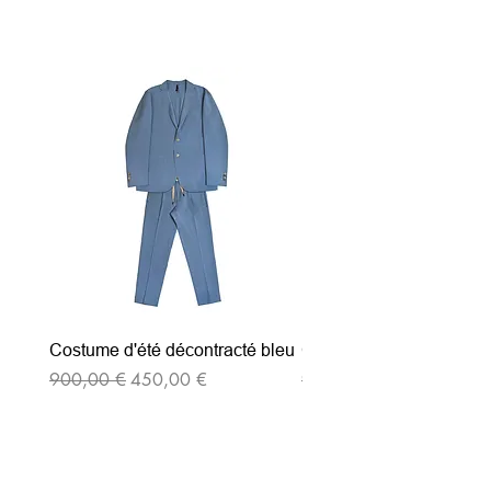
Articles similaires
Costume d'été décontracté bleu
Costume d'été décontrac
Prix original
Prix promotionnel
Prix original
900,00 €
450,00 €
900,00 €