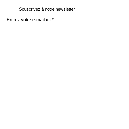
Souscrivez à notre newsletter
Entrez votre e-mail ici
validez
129
Bis Rue de la Pompe
75116 Paris
FRANCE
Retours gratuits
Paiements sécurisés
Service clients
Mentions légales