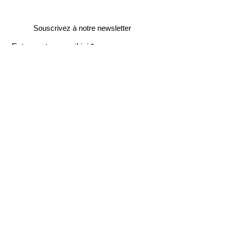
Souscrivez à notre newsletter
Entrez votre e-mail ici
validez
129
Bis Rue de la Pompe
75116 Paris
FRANCE
Retours gratuits
Paiements sécurisés
Service clients