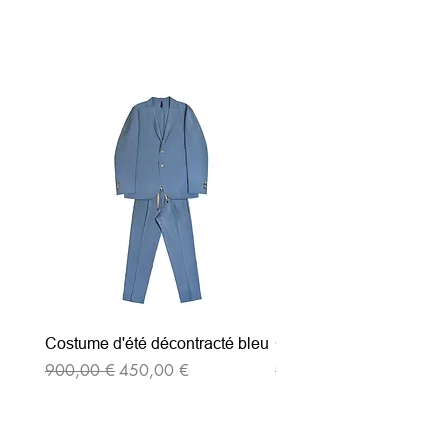
Articles similaires
Costume d'été décontracté bleu
Costume d'été décontrac
Prix original
Prix promotionnel
Prix original
900,00 €
450,00 €
900,00 €