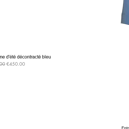
e d'été décontracté bleu
格
セール価格
00
€450.00
Entr