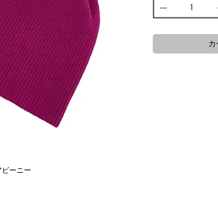
カ
アビーニー