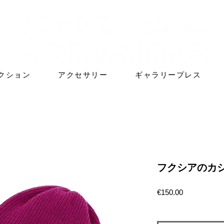
クション
アクセサリー
ギャラリープレス
フクシアのカ
価
€150.00
格
数量
*