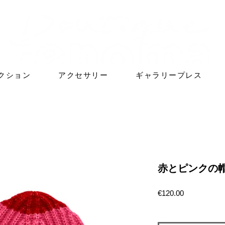
クション
アクセサリー
ギャラリープレス
赤とピンクの
価
€120.00
格
数量
*