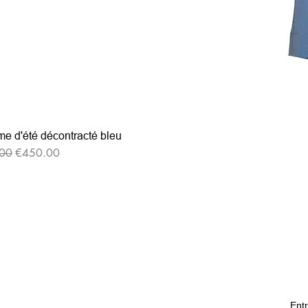
e d'été décontracté bleu
格
セール価格
00
€450.00
Entr