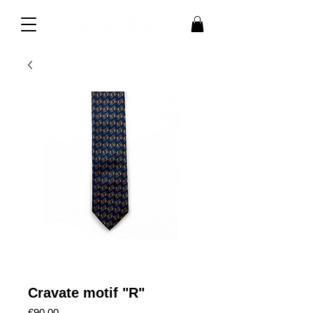
Cravate motif "R"
価
€90.00