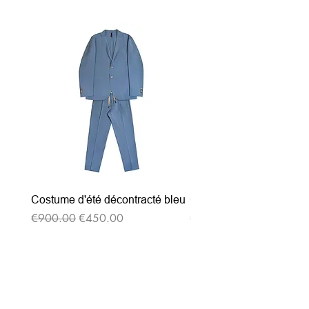
Costume d'été décontracté bleu
Costume d'été décontrac
通常価格
セール価格
通常価格
€900.00
€450.00
€900.00