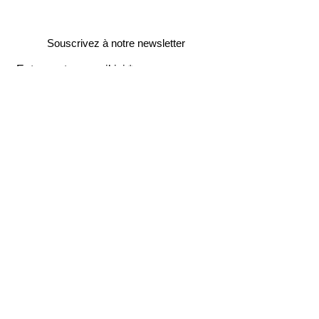
Souscrivez à notre newsletter
Entrez votre e-mail ici
validez
129
Bis Rue de la Pompe
75116 Paris
FRANCE
Retours gratuits
Paiements sécurisés
Service clients