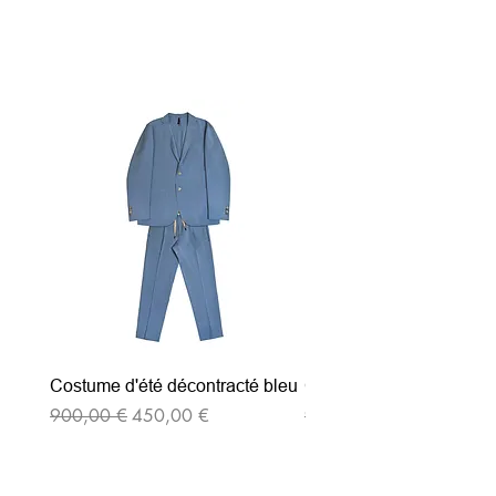
Articles similaires
Costume d'été décontracté bleu
Costume d'été décontrac
Prix original
Prix promotionnel
Prix original
900,00 €
450,00 €
900,00 €