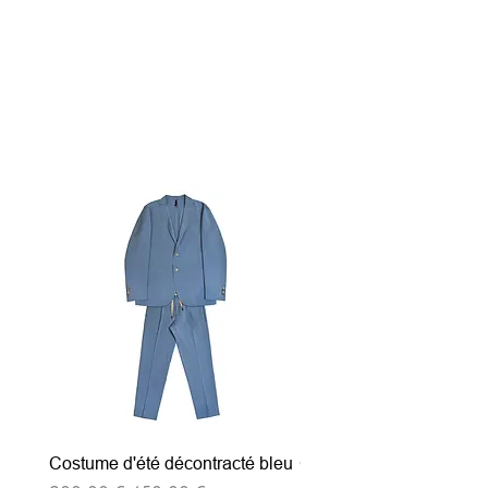
Articles similaires
Costume d'été décontracté bleu
Costume d'été décontrac