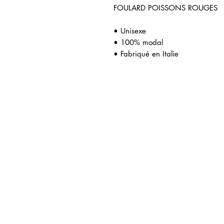
FOULARD POISSONS ROUGES
• Unisexe
• 100% modal
• Fabriqué en Italie
icles similaires