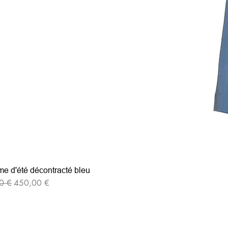
e d'été décontracté bleu
iginal
Prix promotionnel
0 €
450,00 €