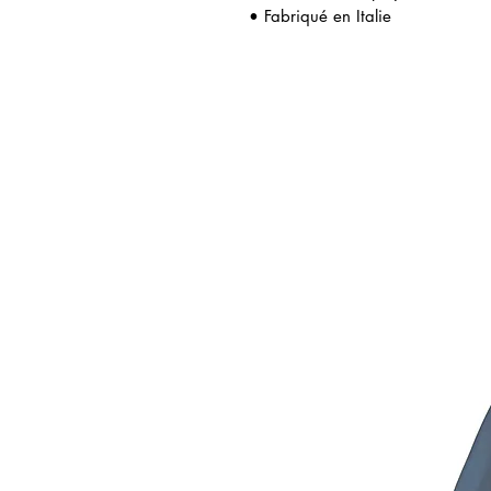
• Fabriqué en Italie
icles similaires