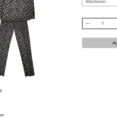
Sélectionner
Quantité
*
Aj
S
ton