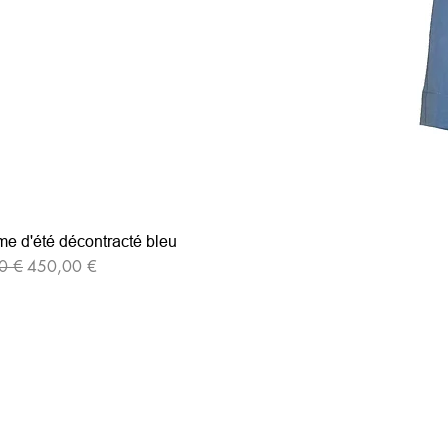
e d'été décontracté bleu
iginal
Prix promotionnel
0 €
450,00 €