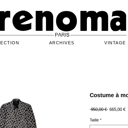
LECTION
ARCHIVES
VINTAGE
Costume à mo
Prix
P
 950,00 € 
665,00 €
original
p
Taille
*