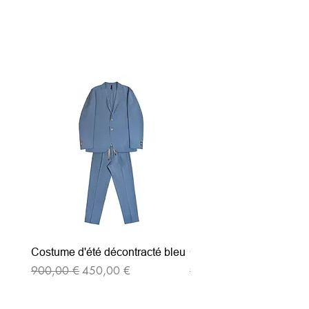
Articles similaires
Costume d'été décontracté bleu
Costume d'été décontrac
Prix original
Prix promotionnel
Prix original
900,00 €
450,00 €
900,00 €