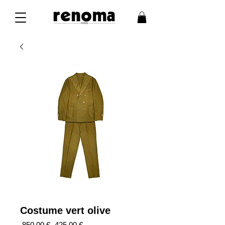
Costume vert olive
Prix
Prix
 850,00 € 
425,00 €