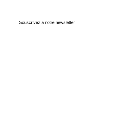
Souscrivez à notre newsletter
Entrez votre e-mail ici
validez
129
Bis Rue de la Pompe
75116 Paris
FRANCE
Retours gratuits
Paiements sécurisés
Service clients