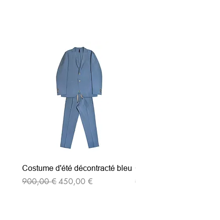
Articles similaires
Costume d'été décontracté bleu
Costume d'été décontrac
Prix original
Prix promotionnel
Prix original
900,00 €
450,00 €
900,00 €