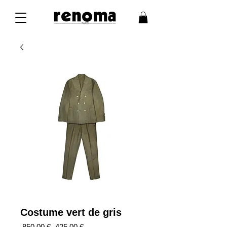
Costume vert de gris
Prix
Prix
 850,00 € 
425,00 €