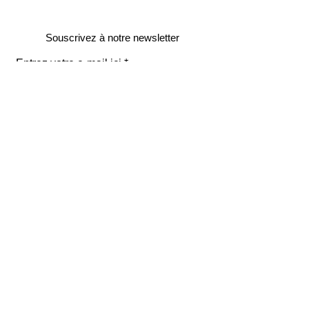
Souscrivez à notre newsletter
Entrez votre e-mail ici
validez
129
Bis Rue de la Pompe
75116 Paris
FRANCE
Retours gratuits
Paiements sécurisés
Service clients