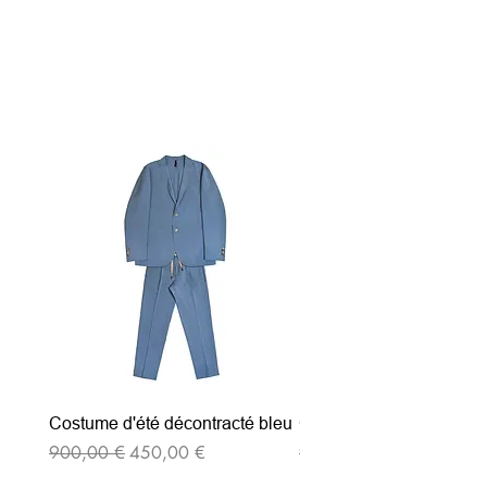
Articles similaires
Costume d'été décontracté bleu
Costume d'été décontrac
Prix original
Prix promotionnel
Prix original
900,00 €
450,00 €
900,00 €