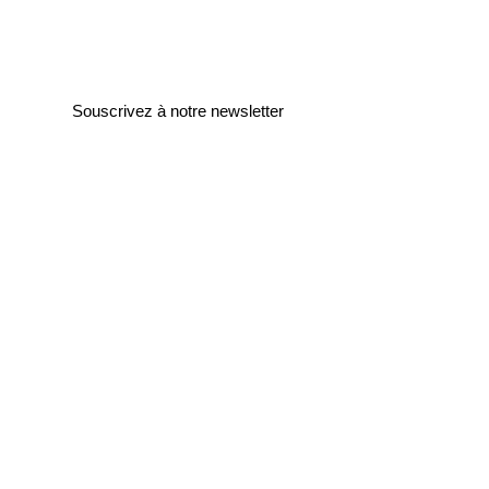
Souscrivez à notre newsletter
Entrez votre e-mail ici
validez
129
Bis Rue de la Pompe
75116 Paris
FRANCE
Retours gratuits
Paiements sécurisés