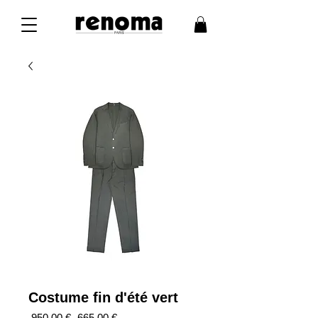
Costume fin d'été vert
Prix
Prix
 950,00 € 
665,00 €