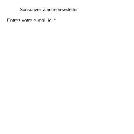
Souscrivez à notre newsletter
Entrez votre e-mail ici
validez
129
Bis Rue de la Pompe
75116 Paris
FRANCE
Retours gratuits
Paiements sécurisés
Service clients
Mentions légales