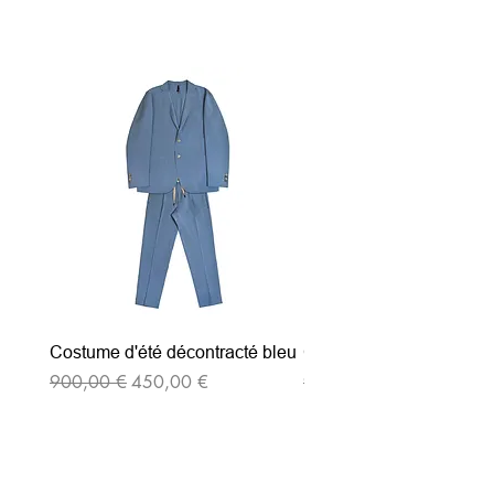
Articles similaires
Costume d'été décontracté bleu
Costume d'été décontrac
Prix original
Prix promotionnel
Prix original
900,00 €
450,00 €
900,00 €