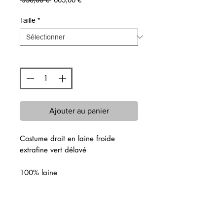
original
promotionnel
Taille
*
Quantité
*
Ajouter au panier
Costume droit en laine froide
extrafine vert délavé
100% laine