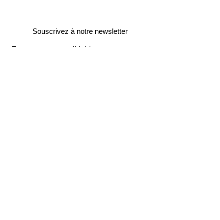
Souscrivez à notre newsletter
Entrez votre e-mail ici
validez
129
Bis Rue de la Pompe
75116 Paris
FRANCE
Retours gratuits
Paiements sécurisés
Service clients