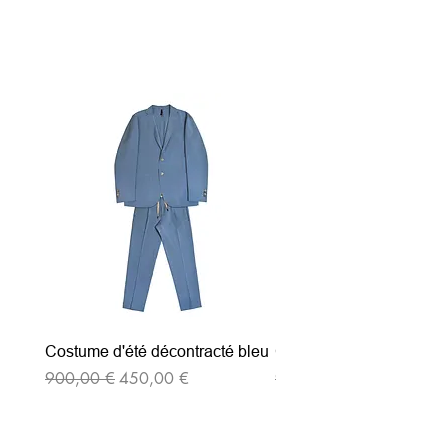
Articles similaires
Costume d'été décontracté bleu
Costume d'été décontrac
Prix original
Prix promotionnel
Prix original
900,00 €
450,00 €
900,00 €