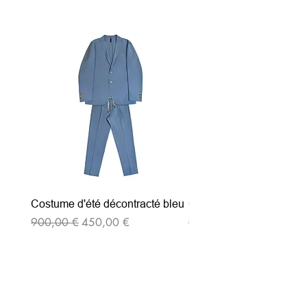
Costume d'été décontracté bleu
Costume d'été décontrac
Prix original
Prix promotionnel
Prix original
900,00 €
450,00 €
900,00 €