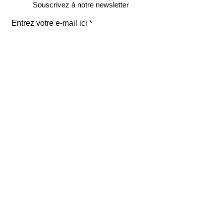
Souscrivez à notre newsletter
Entrez votre e-mail ici
validez
129
Bis Rue de la Pompe
75116 Paris
FRANCE
Retours gratuits
Paiements sécurisés
Service clients
Mentions légales
renoma paris