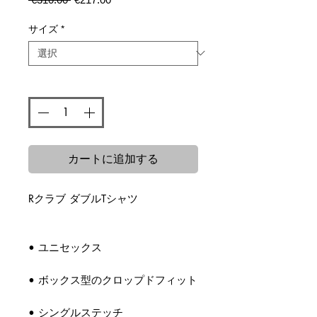
常
ー
価
ル
サイズ
*
格
価
格
数量
*
カートに追加する
Rクラブ ダブルTシャツ
• ユニセックス
• ボックス型のクロップドフィット
• シングルステッチ