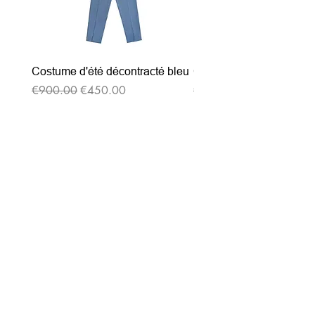
Costume d'été décontracté bleu
Costume d'été décontrac
通常価格
セール価格
通常価格
€900.00
€450.00
€900.00
ニュースレターを購読す
る
Entrez votre e-mail ici
validez