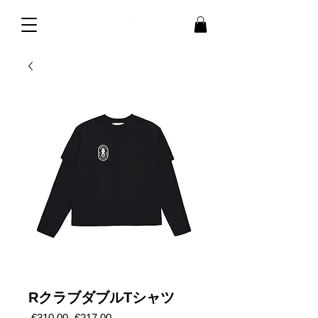
RクラブダブルTシャツ
通
セ
 €310.00 
€217.00