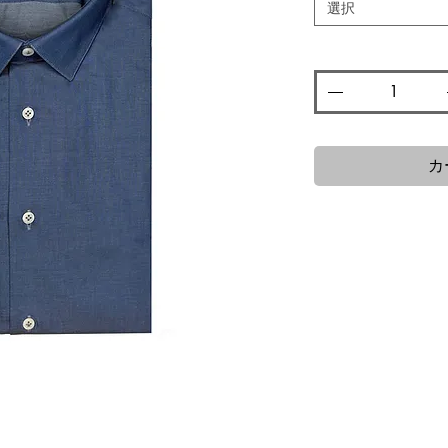
選択
数量
*
カ