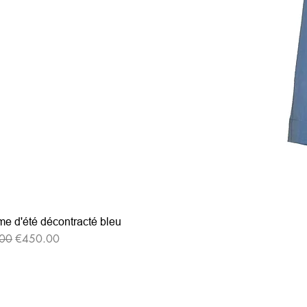
e d'été décontracté bleu
格
セール価格
00
€450.00