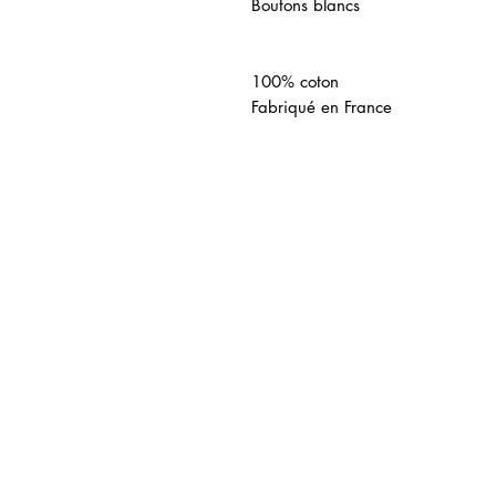
Boutons blancs
100% coton
Fabriqué en France
連商品