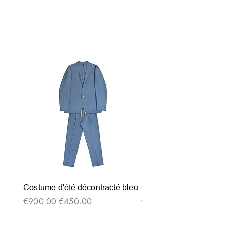
関連商品
Costume d'été décontracté bleu
Costume d'été décontrac
通常価格
セール価格
通常価格
€900.00
€450.00
€900.00