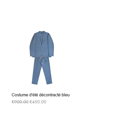
関連商品
Costume d'été décontracté bleu
Costume d'été décontrac
通常価格
セール価格
通常価格
€900.00
€450.00
€900.00