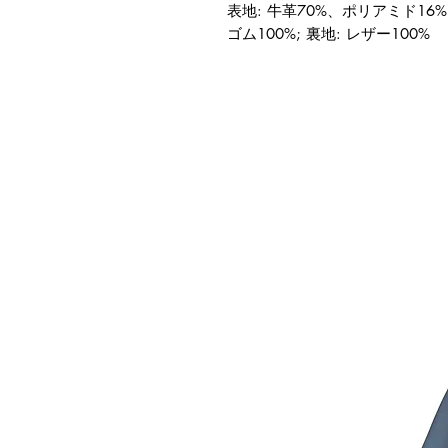
表地: 牛革70%、ポリアミド16%
ゴム100%; 裏地: レザー100%
連商品