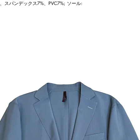
、スパンデックス7%、PVC7%; ソール: