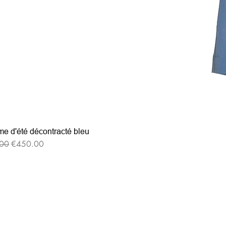
e d'été décontracté bleu
格
セール価格
00
€450.00