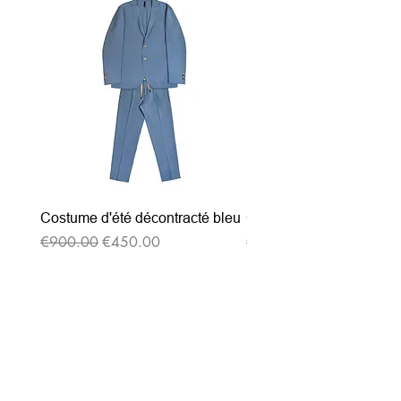
Costume d'été décontracté bleu
Costume d'été décontrac
通常価格
セール価格
通常価格
€900.00
€450.00
€900.00
ニュースレターを購読す
る