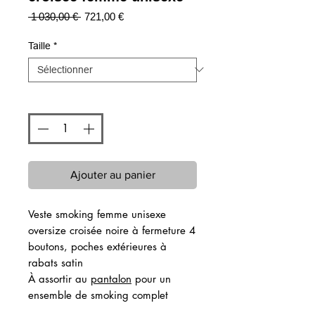
Prix
Prix
 1 030,00 € 
721,00 €
original
promotionnel
Taille
*
Quantité
*
Ajouter au panier
Veste smoking femme unisexe
oversize croisée noire à fermeture 4
boutons, poches extérieures à
rabats satin
À assortir au
pantalon
pour un
ensemble de smoking complet