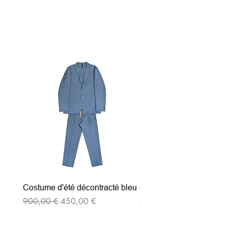
Articles similaires
Costume d'été décontracté bleu
Costume d'été décontrac
Prix original
Prix promotionnel
Prix original
900,00 €
450,00 €
900,00 €