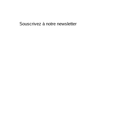
Souscrivez à notre newsletter
Entrez votre e-mail ici
validez
129
Bis Rue de la Pompe
75116 Paris
FRANCE
Retours gratuits
Paiements sécurisés
Service clients