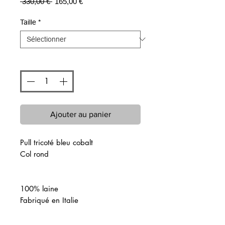
Prix
Prix
 330,00 € 
165,00 €
original
promotionnel
Taille
*
Quantité
*
Ajouter au panier
Pull tricoté bleu cobalt
Col rond
100% laine
Fabriqué en Italie