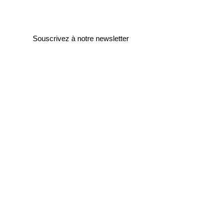
Souscrivez à notre newsletter
Entrez votre e-mail ici
validez
129
Bis Rue de la Pompe
75116 Paris
FRANCE
Retours gratuits
Paiements sécurisés
Service clients