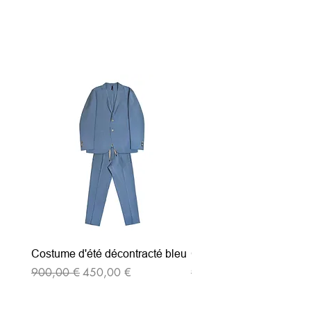
Articles similaires
Costume d'été décontracté bleu
Costume d'été décontrac
Prix original
Prix promotionnel
Prix original
900,00 €
450,00 €
900,00 €