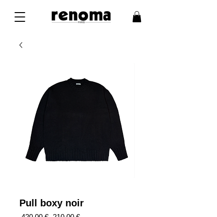
Pull boxy noir
Prix
Prix
 420,00 € 
210,00 €